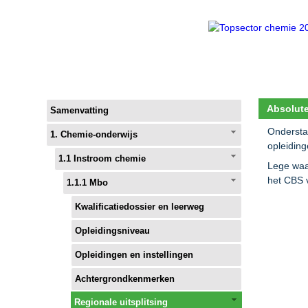
Absolute
Samenvatting
Ondersta
1. Chemie-onderwijs
opleidin
1.1 Instroom chemie
Lege waa
het CBS 
1.1.1 Mbo
Kwalificatiedossier en leerweg
Opleidingsniveau
Opleidingen en instellingen
Achtergrondkenmerken
Regionale uitsplitsing